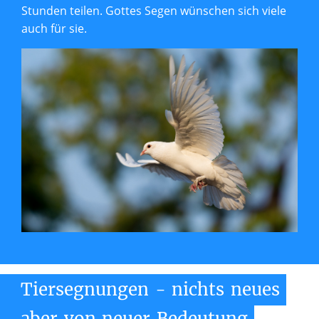
Stunden teilen. Gottes Segen wünschen sich viele
auch für sie.
Tiersegnungen
-
nichts
neues
aber
von
neuer
Bedeutung