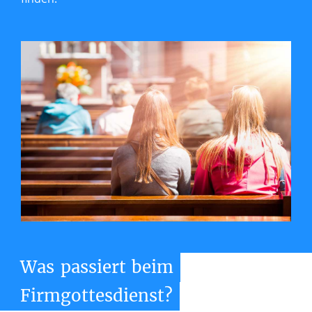
Was
passiert
beim
Firmgottesdienst?