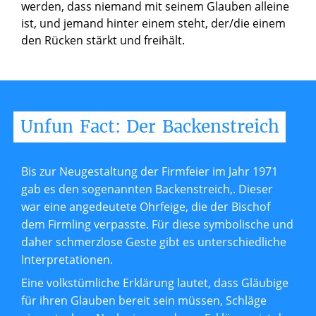
werden, dass niemand mit seinem Glauben alleine
ist, und jemand hinter einem steht, der/die einem
den Rücken stärkt und freihält.
Unfun
Fact:
Der
Backenstreich
Bis zur Neugestaltung der Firmfeier im Jahr 1971
gab es den sogenannten Backenstreich,. Dieser
war eine angedeutete Ohrfeige, die der Bischof
dem Firmling verpasste. Für diese symbolische und
daher schmerzlose Geste gibt es unterschiedliche
Interpretationen.
Eine volkstümliche Erklärung lautet, dass Gläubige
für ihren Glauben bereit sein müssen, Schläge