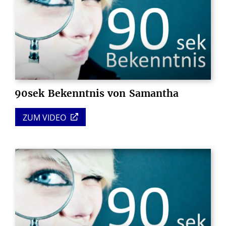
90sek
Bekenntnis
von
Samantha
ZUM VIDEO