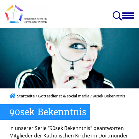
nst
Caritas, Glaube
Gruppen
Kirchen
Projekte
edia
& Leben
& Angebote
& Einrichtungen
& Zukunft
 Kircheneintritt
Startseite
/
Gottesdienst & social media
/
90sek Bekenntnis
90sek
Bekenntnis
In unserer Serie "90sek Bekenntnis" beantworten
Mitglieder der Katholischen Kirche im Dortmunder