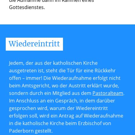
Gottesdienstes.
Wiedereintritt
Jedem, der aus der katholischen Kirche
ausgetreten ist, steht die Tür für eine Rückkehr
offen – immer! Die Wiederaufnahme erfolgt nicht
beim Amtsgericht, wo der Austritt erklärt wurde,
sondern durch ein Mitglied aus dem
Pastoralteam
.
Im Anschluss an ein Gespräch, in dem darüber
gesprochen wird, warum der Wiedereintritt
erfolgen soll, wird ein Antrag auf Wiederaufnahme
in die katholische Kirche beim Erzbischof von
Paderborn gestellt.