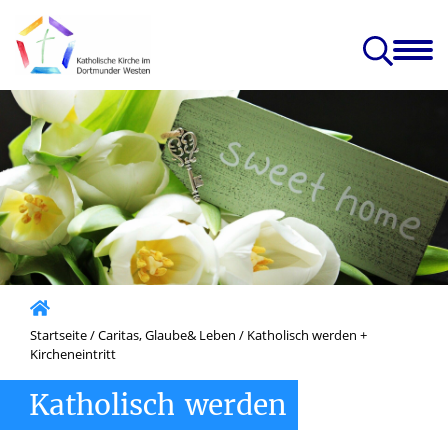
nst
Caritas, Glaube
Gruppen
Kirchen
Projekte
edia
& Leben
& Angebote
& Einrichtungen
& Zukunft
 Kircheneintritt
Startseite
/
Caritas, Glaube& Leben
/
Katholisch werden +
Kircheneintritt
Katholisch
werden