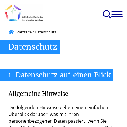
nst
Caritas, Glaube
Gruppen
Kirchen
Projekte
edia
& Leben
& Angebote
& Einrichtungen
& Zukunft
 Kircheneintritt
Startseite
/
Datenschutz
Datenschutz
1.
Datenschutz
auf
einen
Blick
Allgemeine Hinweise
Die folgenden Hinweise geben einen einfachen
Überblick darüber, was mit Ihren
personenbezogenen Daten passiert, wenn Sie