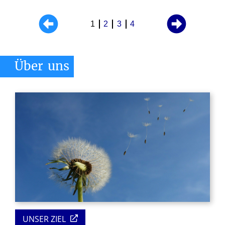
1
2
3
4
Über
uns
UNSER ZIEL