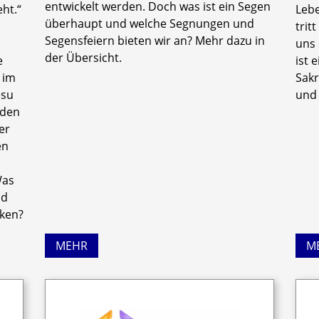
entwickelt werden. Doch was ist ein Segen
ht.“
Lebe
überhaupt und welche Segnungen und
trit
Segensfeiern bieten wir an? Mehr dazu in
uns 
der Übersicht.
e
ist 
 im
Sakr
esu
und 
 den
er
en
Was
nd
nken?
MEHR
M