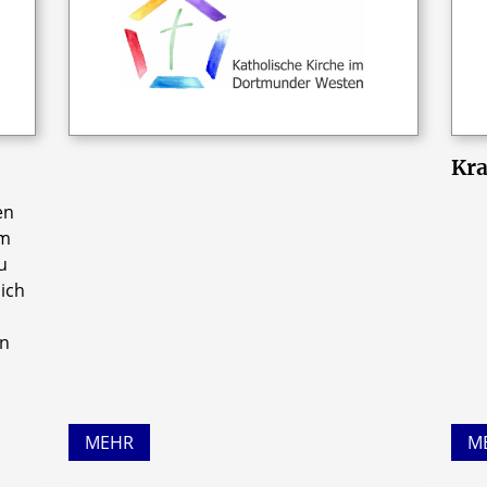
Kra
en
Im
u
sich
nn
MEHR
M