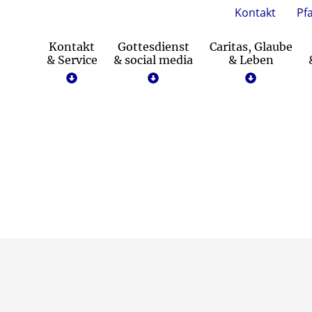
Kontakt
Pf
Kontakt
Gottesdienst
Caritas, Glaube
& Service
& social media
& Leben
Katholisch werden + Kircheneintritt
LichtBlick – der andere Gottesdienst