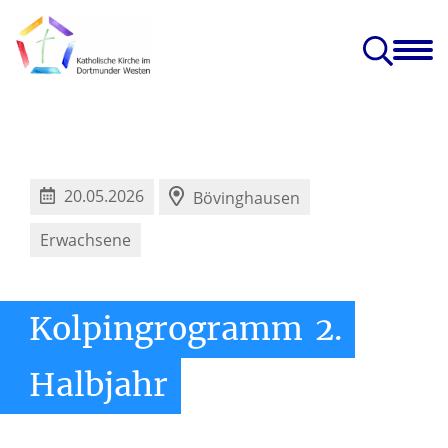
nst
Caritas, Glaube
Gruppen
Kirchen
Projekte
edia
& Leben
& Angebote
& Einrichtungen
& Zukunft
 Kircheneintritt
20.05.2026
Bövinghausen
Erwachsene
Kolpingrogramm
2.
Halbjahr